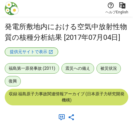
本文に飛ぶ
ヘルプ
English
発電所敷地内における空気中放射性物
質の核種分析結果 [2017年07月04日]
提供元サイトで表示
福島第一原発事故 (2011)
震災への備え
被災状況
復興
収録:福島原子力事故関連情報アーカイブ (日本原子力研究開発
機構)