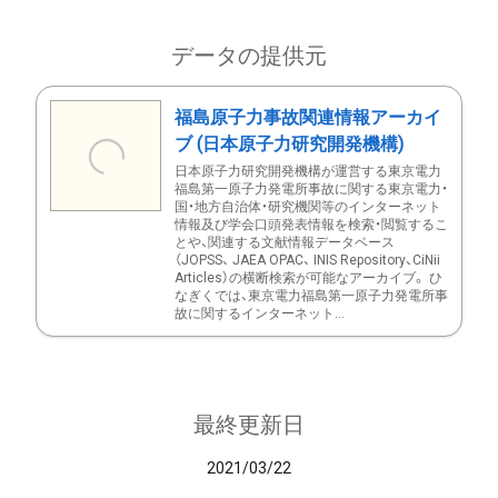
データの提供元
福島原子力事故関連情報アーカイ
ブ (日本原子力研究開発機構)
日本原子力研究開発機構が運営する東京電力
福島第一原子力発電所事故に関する東京電力・
国・地方自治体・研究機関等のインターネット
情報及び学会口頭発表情報を検索・閲覧するこ
とや、関連する文献情報データベース
（JOPSS、 JAEA OPAC、 INIS Repository、CiNii
Articles）の横断検索が可能なアーカイブ。 ひ
なぎくでは、東京電力福島第一原子力発電所事
故に関するインターネット...
最終更新日
2021/03/22