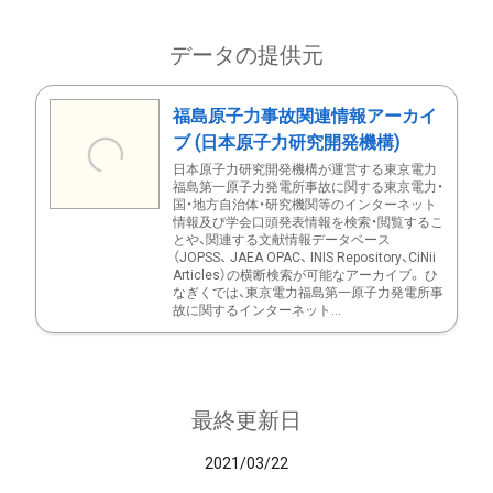
データの提供元
福島原子力事故関連情報アーカイ
ブ (日本原子力研究開発機構)
日本原子力研究開発機構が運営する東京電力
福島第一原子力発電所事故に関する東京電力・
国・地方自治体・研究機関等のインターネット
情報及び学会口頭発表情報を検索・閲覧するこ
とや、関連する文献情報データベース
（JOPSS、 JAEA OPAC、 INIS Repository、CiNii
Articles）の横断検索が可能なアーカイブ。 ひ
なぎくでは、東京電力福島第一原子力発電所事
故に関するインターネット...
最終更新日
2021/03/22