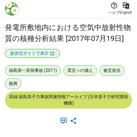
本文に飛ぶ
ヘルプ
English
発電所敷地内における空気中放射性物
質の核種分析結果 [2017年07月19日]
提供元サイトで表示
福島第一原発事故 (2011)
震災への備え
被災状況
復興
収録:福島原子力事故関連情報アーカイブ (日本原子力研究開発
機構)