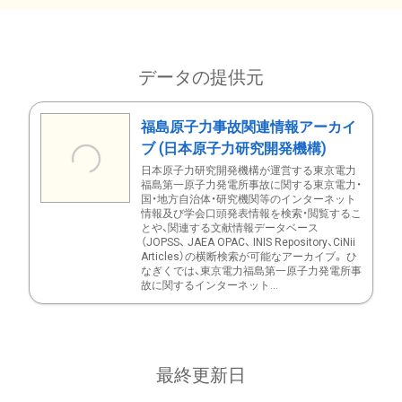
データの提供元
福島原子力事故関連情報アーカイ
ブ (日本原子力研究開発機構)
日本原子力研究開発機構が運営する東京電力
福島第一原子力発電所事故に関する東京電力・
国・地方自治体・研究機関等のインターネット
情報及び学会口頭発表情報を検索・閲覧するこ
とや、関連する文献情報データベース
（JOPSS、 JAEA OPAC、 INIS Repository、CiNii
Articles）の横断検索が可能なアーカイブ。 ひ
なぎくでは、東京電力福島第一原子力発電所事
故に関するインターネット...
最終更新日