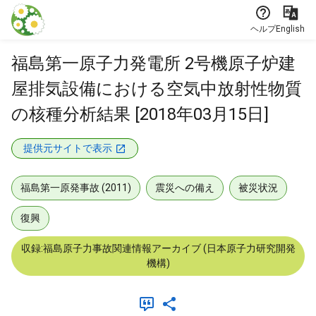
本文に飛ぶ
ヘルプ
English
福島第一原子力発電所 2号機原子炉建
屋排気設備における空気中放射性物質
の核種分析結果 [2018年03月15日]
提供元サイトで表示
福島第一原発事故 (2011)
震災への備え
被災状況
復興
収録:福島原子力事故関連情報アーカイブ (日本原子力研究開発
機構)