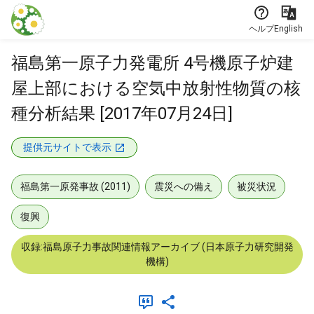
本文に飛ぶ
ヘルプ
English
福島第一原子力発電所 4号機原子炉建
屋上部における空気中放射性物質の核
種分析結果 [2017年07月24日]
提供元サイトで表示
福島第一原発事故 (2011)
震災への備え
被災状況
復興
収録:福島原子力事故関連情報アーカイブ (日本原子力研究開発
機構)