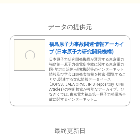
データの提供元
福島原子力事故関連情報アーカイ
ブ (日本原子力研究開発機構)
日本原子力研究開発機構が運営する東京電力
福島第一原子力発電所事故に関する東京電力・
国・地方自治体・研究機関等のインターネット
情報及び学会口頭発表情報を検索・閲覧するこ
とや、関連する文献情報データベース
（JOPSS、 JAEA OPAC、 INIS Repository、CiNii
Articles）の横断検索が可能なアーカイブ。 ひ
なぎくでは、東京電力福島第一原子力発電所事
故に関するインターネット...
最終更新日