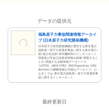
データの提供元
福島原子力事故関連情報アーカイ
ブ (日本原子力研究開発機構)
日本原子力研究開発機構が運営する東京電力
福島第一原子力発電所事故に関する東京電力・
国・地方自治体・研究機関等のインターネット
情報及び学会口頭発表情報を検索・閲覧するこ
とや、関連する文献情報データベース
（JOPSS、 JAEA OPAC、 INIS Repository、CiNii
Articles）の横断検索が可能なアーカイブ。 ひ
なぎくでは、東京電力福島第一原子力発電所事
故に関するインターネット...
最終更新日