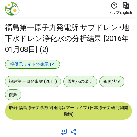
本文に飛ぶ
ヘルプ
English
福島第一原子力発電所 サブドレン・地
下水ドレン浄化水の分析結果 [2016年
01月08日] (2)
提供元サイトで表示
福島第一原発事故 (2011)
震災への備え
被災状況
復興
収録:福島原子力事故関連情報アーカイブ (日本原子力研究開発
機構)