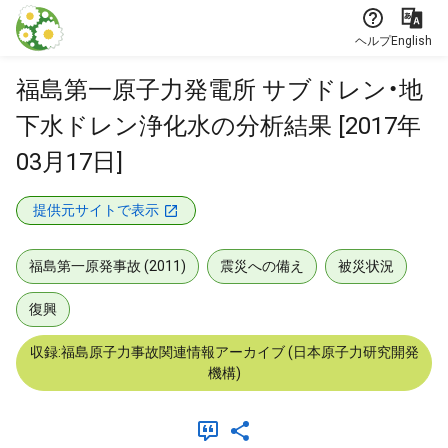
本文に飛ぶ
ヘルプ
English
福島第一原子力発電所 サブドレン・地
下水ドレン浄化水の分析結果 [2017年
03月17日]
提供元サイトで表示
福島第一原発事故 (2011)
震災への備え
被災状況
復興
収録:福島原子力事故関連情報アーカイブ (日本原子力研究開発
機構)