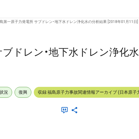
島第一原子力発電所 サブドレン・地下水ドレン浄化水の分析結果 [2018年01月11日]
サブドレン・地下水ドレン浄化
状況
復興
収録:福島原子力事故関連情報アーカイブ (日本原子