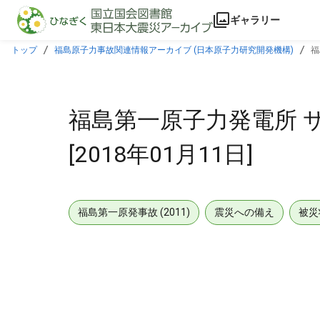
本文に飛ぶ
ギャラリー
トップ
福島原子力事故関連情報アーカイブ (日本原子力研究開発機構)
福
福島第一原子力発電所 
[2018年01月11日]
福島第一原発事故 (2011)
震災への備え
被災