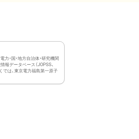
力・国・地方自治体・研究機関
報データベース（JOPSS、
ブ。 ひなぎくでは、東京電力福島第一原子