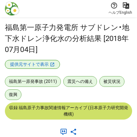
本文に飛ぶ
ヘルプ
English
福島第一原子力発電所 サブドレン・地
下水ドレン浄化水の分析結果 [2018年
07月04日]
提供元サイトで表示
福島第一原発事故 (2011)
震災への備え
被災状況
復興
収録:福島原子力事故関連情報アーカイブ (日本原子力研究開発
機構)