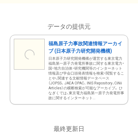
データの提供元
福島原子力事故関連情報アーカイ
ブ (日本原子力研究開発機構)
日本原子力研究開発機構が運営する東京電力
福島第一原子力発電所事故に関する東京電力・
国・地方自治体・研究機関等のインターネット
情報及び学会口頭発表情報を検索・閲覧するこ
とや、関連する文献情報データベース
（JOPSS、 JAEA OPAC、 INIS Repository、CiNii
Articles）の横断検索が可能なアーカイブ。 ひ
なぎくでは、東京電力福島第一原子力発電所事
故に関するインターネット...
最終更新日