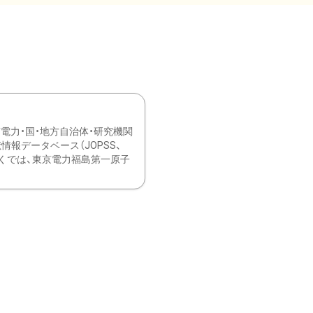
力・国・地方自治体・研究機関
報データベース（JOPSS、
ブ。 ひなぎくでは、東京電力福島第一原子