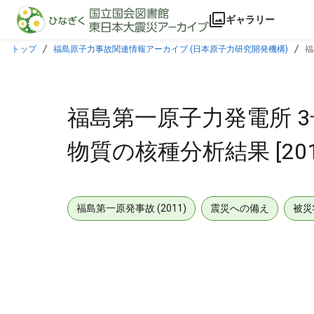
本文に飛ぶ
ギャラリー
トップ
福島原子力事故関連情報アーカイブ (日本原子力研究開発機構)
福
福島第一原子力発電所 
物質の核種分析結果 [201
福島第一原発事故 (2011)
震災への備え
被災