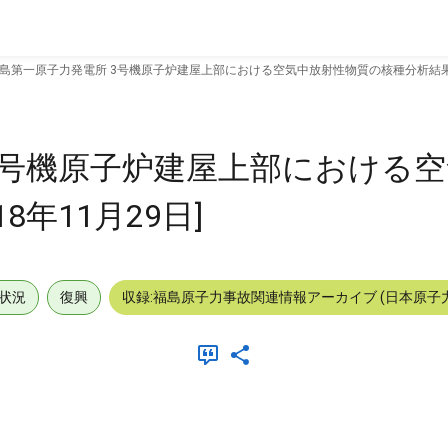
島第一原子力発電所 3号機原子炉建屋上部における空気中放射性物質の核種分析結果 [2
3号機原子炉建屋上部における
8年11月29日]
状況
復興
収録:福島原子力事故関連情報アーカイブ (日本原子