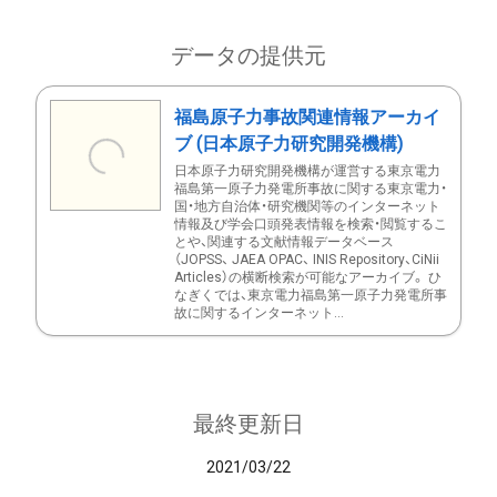
データの提供元
福島原子力事故関連情報アーカイ
ブ (日本原子力研究開発機構)
日本原子力研究開発機構が運営する東京電力
福島第一原子力発電所事故に関する東京電力・
国・地方自治体・研究機関等のインターネット
情報及び学会口頭発表情報を検索・閲覧するこ
とや、関連する文献情報データベース
（JOPSS、 JAEA OPAC、 INIS Repository、CiNii
Articles）の横断検索が可能なアーカイブ。 ひ
なぎくでは、東京電力福島第一原子力発電所事
故に関するインターネット...
最終更新日
2021/03/22