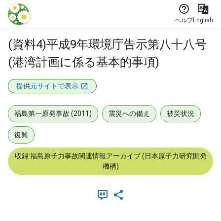
本文に飛ぶ
ヘルプ
English
(資料4)平成9年環境庁告示第八十八号
(港湾計画に係る基本的事項)
提供元サイトで表示
福島第一原発事故 (2011)
震災への備え
被災状況
復興
収録:福島原子力事故関連情報アーカイブ (日本原子力研究開発
機構)