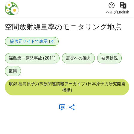
本文に飛ぶ
ヘルプ
English
空間放射線量率のモニタリング地点
提供元サイトで表示
福島第一原発事故 (2011)
震災への備え
被災状況
復興
収録:福島原子力事故関連情報アーカイブ (日本原子力研究開発
機構)