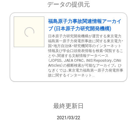
データの提供元
福島原子力事故関連情報アーカイ
ブ (日本原子力研究開発機構)
日本原子力研究開発機構が運営する東京電力
福島第一原子力発電所事故に関する東京電力・
国・地方自治体・研究機関等のインターネット
情報及び学会口頭発表情報を検索・閲覧するこ
とや、関連する文献情報データベース
（JOPSS、 JAEA OPAC、 INIS Repository、CiNii
Articles）の横断検索が可能なアーカイブ。 ひ
なぎくでは、東京電力福島第一原子力発電所事
故に関するインターネット...
最終更新日
2021/03/22