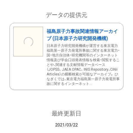
データの提供元
福島原子力事故関連情報アーカイ
ブ (日本原子力研究開発機構)
日本原子力研究開発機構が運営する東京電力
福島第一原子力発電所事故に関する東京電力・
国・地方自治体・研究機関等のインターネット
情報及び学会口頭発表情報を検索・閲覧するこ
とや、関連する文献情報データベース
（JOPSS、 JAEA OPAC、 INIS Repository、CiNii
Articles）の横断検索が可能なアーカイブ。 ひ
なぎくでは、東京電力福島第一原子力発電所事
故に関するインターネット...
最終更新日
2021/03/22