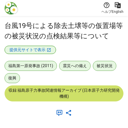
本文に飛ぶ
ヘルプ
English
台風19号による除去土壌等の仮置場等
の被災状況の点検結果等について
提供元サイトで表示
福島第一原発事故 (2011)
震災への備え
被災状況
復興
収録:福島原子力事故関連情報アーカイブ (日本原子力研究開発
機構)