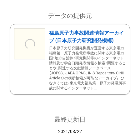
データの提供元
福島原子力事故関連情報アーカイ
ブ (日本原子力研究開発機構)
日本原子力研究開発機構が運営する東京電力
福島第一原子力発電所事故に関する東京電力・
国・地方自治体・研究機関等のインターネット
情報及び学会口頭発表情報を検索・閲覧するこ
とや、関連する文献情報データベース
（JOPSS、 JAEA OPAC、 INIS Repository、CiNii
Articles）の横断検索が可能なアーカイブ。 ひ
なぎくでは、東京電力福島第一原子力発電所事
故に関するインターネット...
最終更新日
2021/03/22