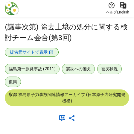
本文に飛ぶ
ヘルプ
English
(議事次第) 除去土壌の処分に関する検
討チーム会合(第3回)
提供元サイトで表示
福島第一原発事故 (2011)
震災への備え
被災状況
復興
収録:福島原子力事故関連情報アーカイブ (日本原子力研究開発
機構)