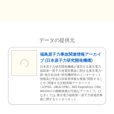
データの提供元
福島原子力事故関連情報アーカイ
ブ (日本原子力研究開発機構)
日本原子力研究開発機構が運営する東京電力
福島第一原子力発電所事故に関する東京電力・
国・地方自治体・研究機関等のインターネット
情報及び学会口頭発表情報を検索・閲覧するこ
とや、関連する文献情報データベース
（JOPSS、 JAEA OPAC、 INIS Repository、CiNii
Articles）の横断検索が可能なアーカイブ。 ひ
なぎくでは、東京電力福島第一原子力発電所事
故に関するインターネット...