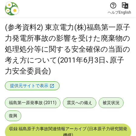
本文に飛ぶ
ヘルプ
English
(参考資料2) 東京電力(株)福島第一原子
力発電所事故の影響を受けた廃棄物の
処理処分等に関する安全確保の当面の
考え方について(2011年6月3日、原子
力安全委員会)
提供元サイトで表示
福島第一原発事故 (2011)
震災への備え
被災状況
復興
収録:福島原子力事故関連情報アーカイブ (日本原子力研究開発
機構)