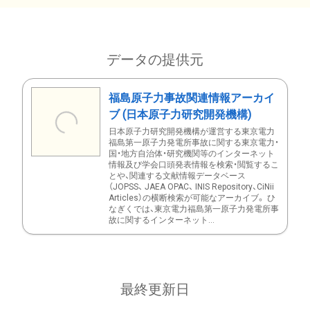
データの提供元
福島原子力事故関連情報アーカイ
ブ (日本原子力研究開発機構)
日本原子力研究開発機構が運営する東京電力
福島第一原子力発電所事故に関する東京電力・
国・地方自治体・研究機関等のインターネット
情報及び学会口頭発表情報を検索・閲覧するこ
とや、関連する文献情報データベース
（JOPSS、 JAEA OPAC、 INIS Repository、CiNii
Articles）の横断検索が可能なアーカイブ。 ひ
なぎくでは、東京電力福島第一原子力発電所事
故に関するインターネット...
最終更新日