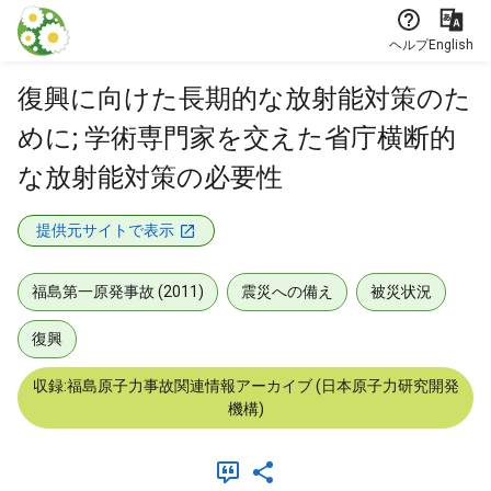
本文に飛ぶ
ヘルプ
English
復興に向けた長期的な放射能対策のた
めに; 学術専門家を交えた省庁横断的
な放射能対策の必要性
提供元サイトで表示
福島第一原発事故 (2011)
震災への備え
被災状況
復興
収録:福島原子力事故関連情報アーカイブ (日本原子力研究開発
機構)