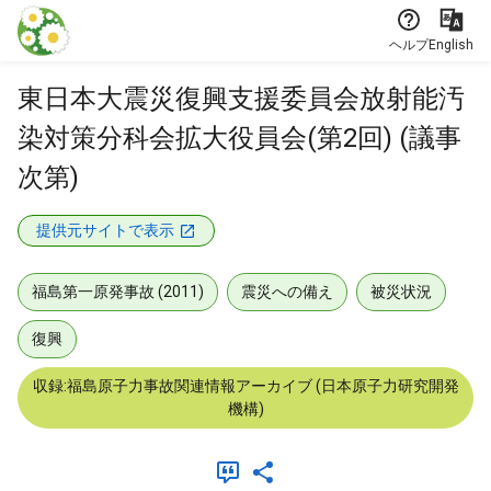
本文に飛ぶ
ヘルプ
English
東日本大震災復興支援委員会放射能汚
染対策分科会拡大役員会(第2回) (議事
次第)
提供元サイトで表示
福島第一原発事故 (2011)
震災への備え
被災状況
復興
収録:福島原子力事故関連情報アーカイブ (日本原子力研究開発
機構)