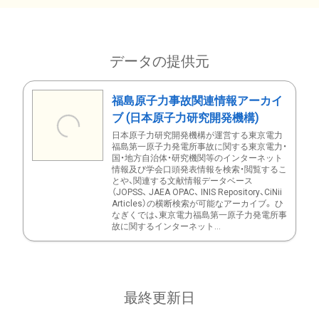
データの提供元
福島原子力事故関連情報アーカイ
ブ (日本原子力研究開発機構)
日本原子力研究開発機構が運営する東京電力
福島第一原子力発電所事故に関する東京電力・
国・地方自治体・研究機関等のインターネット
情報及び学会口頭発表情報を検索・閲覧するこ
とや、関連する文献情報データベース
（JOPSS、 JAEA OPAC、 INIS Repository、CiNii
Articles）の横断検索が可能なアーカイブ。 ひ
なぎくでは、東京電力福島第一原子力発電所事
故に関するインターネット...
最終更新日