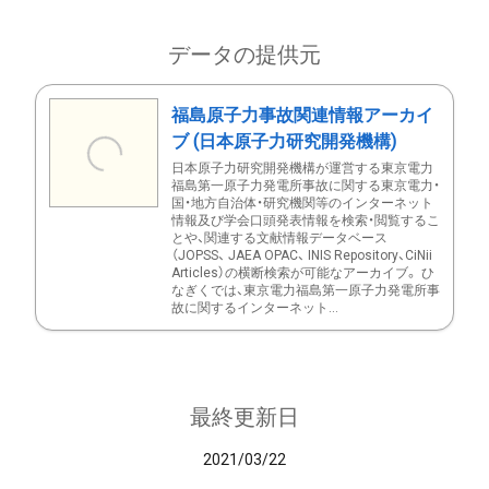
データの提供元
福島原子力事故関連情報アーカイ
ブ (日本原子力研究開発機構)
日本原子力研究開発機構が運営する東京電力
福島第一原子力発電所事故に関する東京電力・
国・地方自治体・研究機関等のインターネット
情報及び学会口頭発表情報を検索・閲覧するこ
とや、関連する文献情報データベース
（JOPSS、 JAEA OPAC、 INIS Repository、CiNii
Articles）の横断検索が可能なアーカイブ。 ひ
なぎくでは、東京電力福島第一原子力発電所事
故に関するインターネット...
最終更新日
2021/03/22