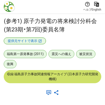
本文に飛ぶ
ヘルプ
English
(参考1) 原子力発電の将来検討分科会
(第23期・第7回)委員名簿
提供元サイトで表示
福島第一原発事故 (2011)
震災への備え
被災状況
復興
収録:福島原子力事故関連情報アーカイブ (日本原子力研究開発
機構)