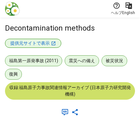
本文に飛ぶ
ヘルプ
English
Decontamination methods
提供元サイトで表示
福島第一原発事故 (2011)
震災への備え
被災状況
復興
収録:福島原子力事故関連情報アーカイブ (日本原子力研究開発
機構)