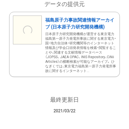
データの提供元
福島原子力事故関連情報アーカイ
ブ (日本原子力研究開発機構)
日本原子力研究開発機構が運営する東京電力
福島第一原子力発電所事故に関する東京電力・
国・地方自治体・研究機関等のインターネット
情報及び学会口頭発表情報を検索・閲覧するこ
とや、関連する文献情報データベース
（JOPSS、 JAEA OPAC、 INIS Repository、CiNii
Articles）の横断検索が可能なアーカイブ。 ひ
なぎくでは、東京電力福島第一原子力発電所事
故に関するインターネット...
最終更新日
2021/03/22