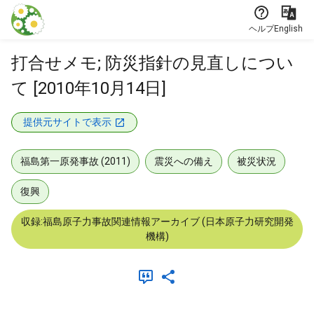
本文に飛ぶ
ヘルプ
English
打合せメモ; 防災指針の見直しについ
て [2010年10月14日]
提供元サイトで表示
福島第一原発事故 (2011)
震災への備え
被災状況
復興
収録:福島原子力事故関連情報アーカイブ (日本原子力研究開発
機構)