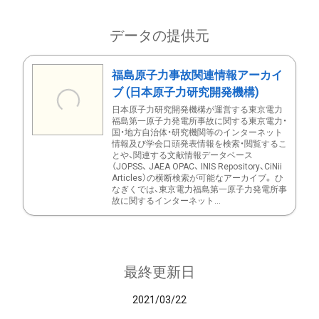
データの提供元
福島原子力事故関連情報アーカイ
ブ (日本原子力研究開発機構)
日本原子力研究開発機構が運営する東京電力
福島第一原子力発電所事故に関する東京電力・
国・地方自治体・研究機関等のインターネット
情報及び学会口頭発表情報を検索・閲覧するこ
とや、関連する文献情報データベース
（JOPSS、 JAEA OPAC、 INIS Repository、CiNii
Articles）の横断検索が可能なアーカイブ。 ひ
なぎくでは、東京電力福島第一原子力発電所事
故に関するインターネット...
最終更新日
2021/03/22