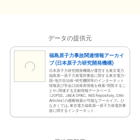
データの提供元
福島原子力事故関連情報アーカイ
ブ (日本原子力研究開発機構)
日本原子力研究開発機構が運営する東京電力
福島第一原子力発電所事故に関する東京電力・
国・地方自治体・研究機関等のインターネット
情報及び学会口頭発表情報を検索・閲覧するこ
とや、関連する文献情報データベース
（JOPSS、 JAEA OPAC、 INIS Repository、CiNii
Articles）の横断検索が可能なアーカイブ。 ひ
なぎくでは、東京電力福島第一原子力発電所事
故に関するインターネット...