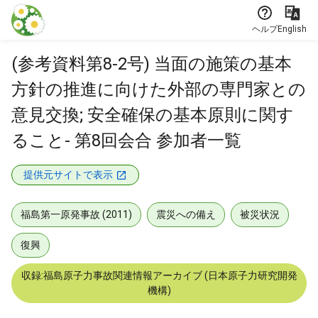
本文に飛ぶ
ヘルプ
English
(参考資料第8-2号) 当面の施策の基本
方針の推進に向けた外部の専門家との
意見交換; 安全確保の基本原則に関す
ること- 第8回会合 参加者一覧
提供元サイトで表示
福島第一原発事故 (2011)
震災への備え
被災状況
復興
収録:福島原子力事故関連情報アーカイブ (日本原子力研究開発
機構)