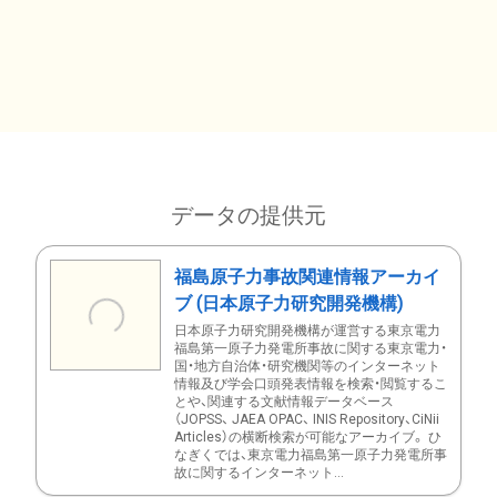
データの提供元
福島原子力事故関連情報アーカイ
ブ (日本原子力研究開発機構)
日本原子力研究開発機構が運営する東京電力
福島第一原子力発電所事故に関する東京電力・
国・地方自治体・研究機関等のインターネット
情報及び学会口頭発表情報を検索・閲覧するこ
とや、関連する文献情報データベース
（JOPSS、 JAEA OPAC、 INIS Repository、CiNii
Articles）の横断検索が可能なアーカイブ。 ひ
なぎくでは、東京電力福島第一原子力発電所事
故に関するインターネット...