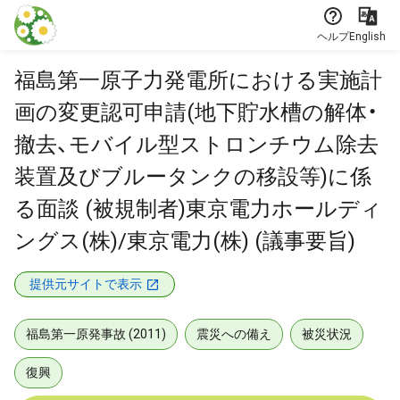
本文に飛ぶ
ヘルプ
English
福島第一原子力発電所における実施計
画の変更認可申請(地下貯水槽の解体・
撤去、モバイル型ストロンチウム除去
装置及びブルータンクの移設等)に係
る面談 (被規制者)東京電力ホールディ
ングス(株)/東京電力(株) (議事要旨)
提供元サイトで表示
福島第一原発事故 (2011)
震災への備え
被災状況
復興