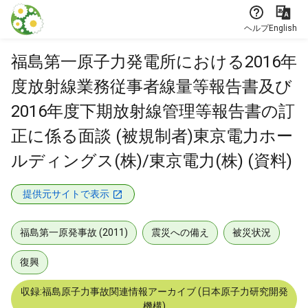
本文に飛ぶ
ヘルプ
English
福島第一原子力発電所における2016年
度放射線業務従事者線量等報告書及び
2016年度下期放射線管理等報告書の訂
正に係る面談 (被規制者)東京電力ホー
ルディングス(株)/東京電力(株) (資料)
提供元サイトで表示
福島第一原発事故 (2011)
震災への備え
被災状況
復興
収録:福島原子力事故関連情報アーカイブ (日本原子力研究開発
機構)