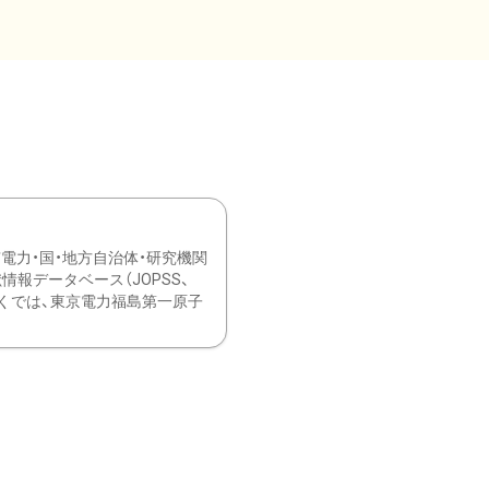
力・国・地方自治体・研究機関
報データベース（JOPSS、
ブ。 ひなぎくでは、東京電力福島第一原子