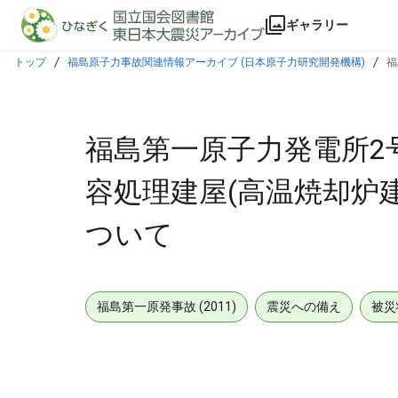
本文に飛ぶ
ギャラリー
トップ
福島原子力事故関連情報アーカイブ (日本原子力研究開発機構)
福
福島第一原子力発電所2
容処理建屋(高温焼却炉
ついて
福島第一原発事故 (2011)
震災への備え
被災