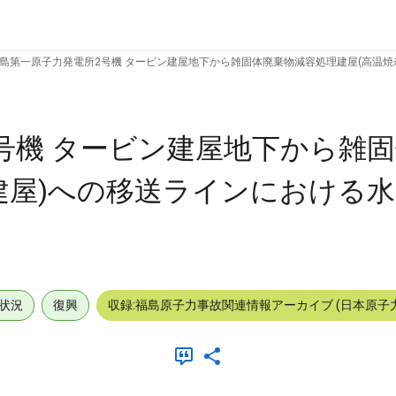
島第一原子力発電所2号機 タービン建屋地下から雑固体廃棄物減容処理建屋(高温
号機 タービン建屋地下から雑
建屋)への移送ラインにおける
状況
復興
収録:福島原子力事故関連情報アーカイブ (日本原子