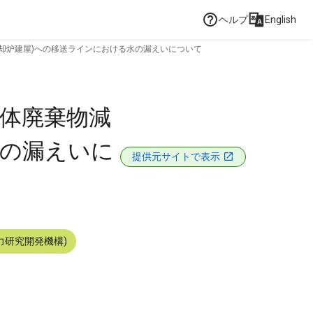
ヘルプ
English
焼却炉建屋)への移送ラインにおける水の漏えいについて
固体廃棄物減
水の漏えいに
提供元サイトで表示
力研究開発機構)