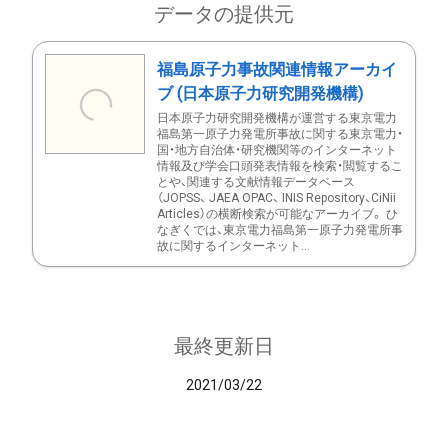
データの提供元
福島原子力事故関連情報アーカイ
ブ (日本原子力研究開発機構)
日本原子力研究開発機構が運営する東京電力
福島第一原子力発電所事故に関する東京電力・
国・地方自治体・研究機関等のインターネット
情報及び学会口頭発表情報を検索・閲覧するこ
とや、関連する文献情報データベース
（JOPSS、 JAEA OPAC、 INIS Repository、CiNii
Articles）の横断検索が可能なアーカイブ。 ひ
なぎくでは、東京電力福島第一原子力発電所事
故に関するインターネット...
最終更新日
2021/03/22