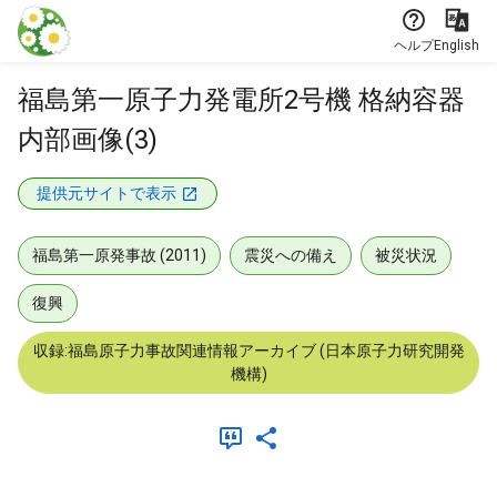
本文に飛ぶ
ヘルプ
English
福島第一原子力発電所2号機 格納容器
内部画像(3)
提供元サイトで表示
福島第一原発事故 (2011)
震災への備え
被災状況
復興
収録:福島原子力事故関連情報アーカイブ (日本原子力研究開発
機構)