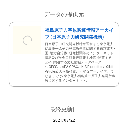
データの提供元
福島原子力事故関連情報アーカイ
ブ (日本原子力研究開発機構)
日本原子力研究開発機構が運営する東京電力
福島第一原子力発電所事故に関する東京電力・
国・地方自治体・研究機関等のインターネット
情報及び学会口頭発表情報を検索・閲覧するこ
とや、関連する文献情報データベース
（JOPSS、 JAEA OPAC、 INIS Repository、CiNii
Articles）の横断検索が可能なアーカイブ。 ひ
なぎくでは、東京電力福島第一原子力発電所事
故に関するインターネット...
最終更新日
2021/03/22