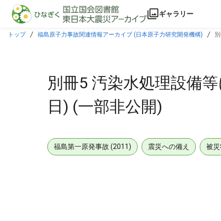
本文に飛ぶ
ギャラリー
トップ
福島原子力事故関連情報アーカイブ (日本原子力研究開発機構)
別
別冊5 汚染水処理設備等に係
日) (一部非公開)
福島第一原発事故 (2011)
震災への備え
被災