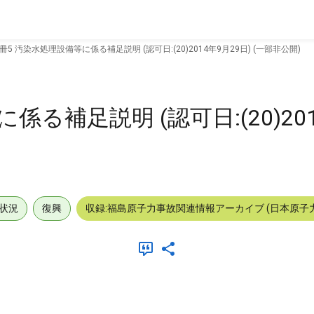
冊5 汚染水処理設備等に係る補足説明 (認可日:(20)2014年9月29日) (一部非公開)
る補足説明 (認可日:(20)201
状況
復興
収録:福島原子力事故関連情報アーカイブ (日本原子