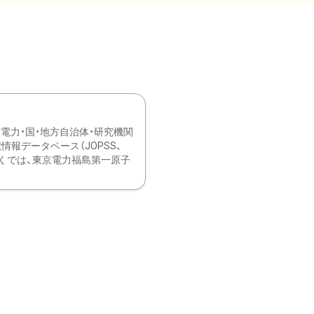
力・国・地方自治体・研究機関
報データベース（JOPSS、
ブ。 ひなぎくでは、東京電力福島第一原子