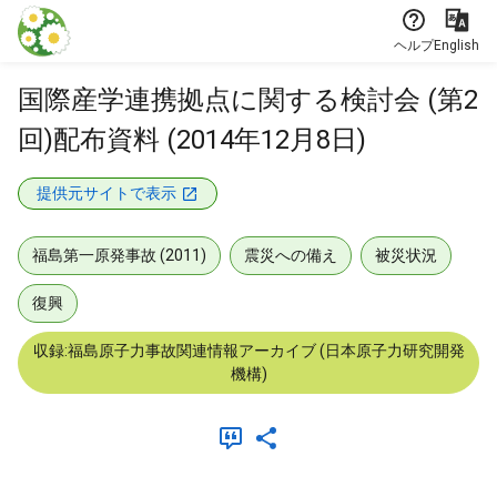
本文に飛ぶ
ヘルプ
English
国際産学連携拠点に関する検討会 (第2
回)配布資料 (2014年12月8日)
提供元サイトで表示
福島第一原発事故 (2011)
震災への備え
被災状況
復興
収録:福島原子力事故関連情報アーカイブ (日本原子力研究開発
機構)