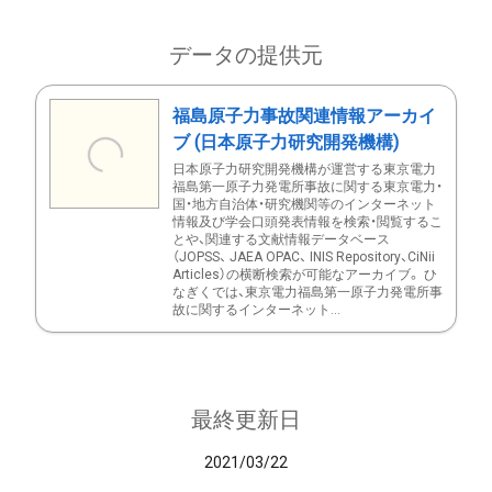
データの提供元
福島原子力事故関連情報アーカイ
ブ (日本原子力研究開発機構)
日本原子力研究開発機構が運営する東京電力
福島第一原子力発電所事故に関する東京電力・
国・地方自治体・研究機関等のインターネット
情報及び学会口頭発表情報を検索・閲覧するこ
とや、関連する文献情報データベース
（JOPSS、 JAEA OPAC、 INIS Repository、CiNii
Articles）の横断検索が可能なアーカイブ。 ひ
なぎくでは、東京電力福島第一原子力発電所事
故に関するインターネット...
最終更新日
2021/03/22