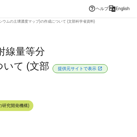
ヘルプ
English
セシウムの土壌濃度マップ)の作成について (文部科学省資料)
放射線量等分
いて (文部
提供元サイトで表示
力研究開発機構)