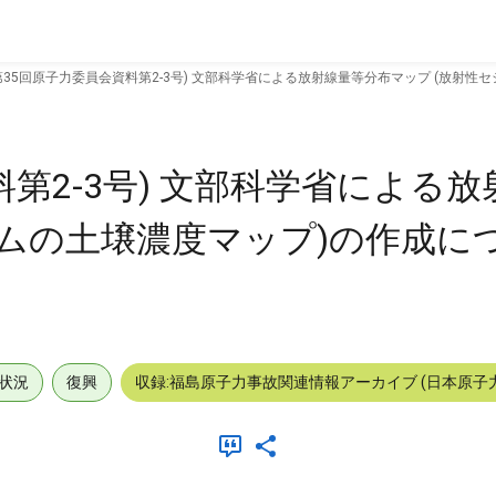
第35回原子力委員会資料第2-3号) 文部科学省による放射線量等分布マップ (放射性
料第2-3号) 文部科学省による
ムの土壌濃度マップ)の作成につ
状況
復興
収録:福島原子力事故関連情報アーカイブ (日本原子