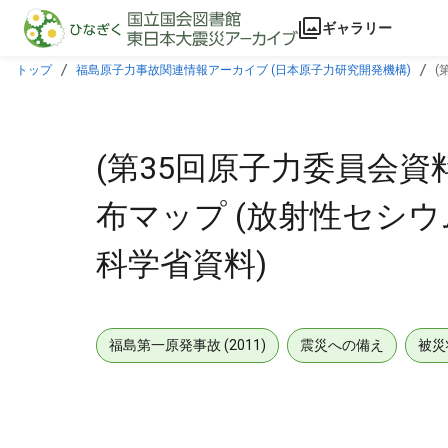
本文に飛ぶ
ギャラリー
トップ
福島原子力事故関連情報アーカイブ (日本原子力研究開発機構)
(
(第35回原子力委員会資
布マップ (放射性セシウ
科学省資料)
福島第一原発事故 (2011)
震災への備え
被災