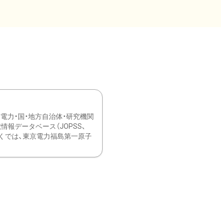
力・国・地方自治体・研究機関
報データベース（JOPSS、
ブ。 ひなぎくでは、東京電力福島第一原子