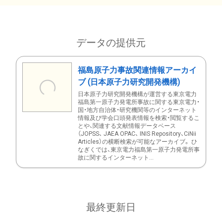
データの提供元
福島原子力事故関連情報アーカイ
ブ (日本原子力研究開発機構)
日本原子力研究開発機構が運営する東京電力
福島第一原子力発電所事故に関する東京電力・
国・地方自治体・研究機関等のインターネット
情報及び学会口頭発表情報を検索・閲覧するこ
とや、関連する文献情報データベース
（JOPSS、 JAEA OPAC、 INIS Repository、CiNii
Articles）の横断検索が可能なアーカイブ。 ひ
なぎくでは、東京電力福島第一原子力発電所事
故に関するインターネット...
最終更新日