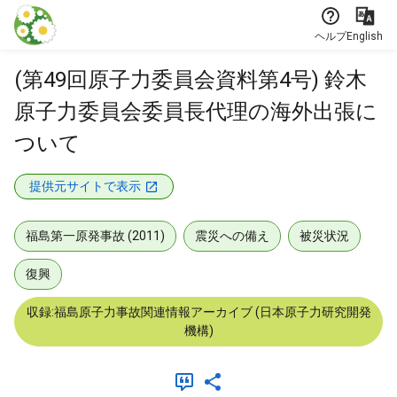
本文に飛ぶ
ヘルプ
English
(第49回原子力委員会資料第4号) 鈴木
原子力委員会委員長代理の海外出張に
ついて
提供元サイトで表示
福島第一原発事故 (2011)
震災への備え
被災状況
復興
収録:福島原子力事故関連情報アーカイブ (日本原子力研究開発
機構)