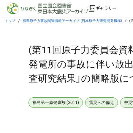
本文に飛ぶ
ギャラリー
トップ
福島原子力事故関連情報アーカイブ (日本原子力研究開発機構)
(
(第11回原子力委員会資
発電所の事故に伴い放
査研究結果」の簡略版に
福島第一原発事故 (2011)
震災への備え
被災