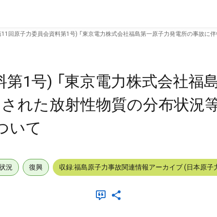
第11回原子力委員会資料第1号) 「東京電力株式会社福島第一原子力発電所の事故
料第1号) 「東京電力株式会社福
出された放射性物質の分布状況
ついて
状況
復興
収録:福島原子力事故関連情報アーカイブ (日本原子