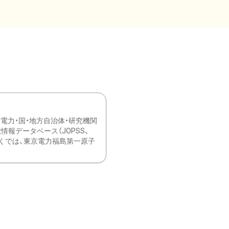
力・国・地方自治体・研究機関
報データベース（JOPSS、
ブ。 ひなぎくでは、東京電力福島第一原子