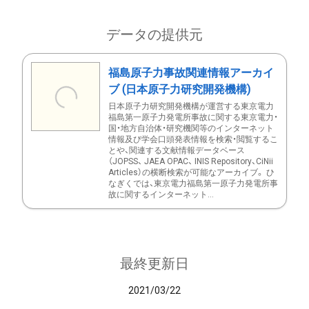
データの提供元
福島原子力事故関連情報アーカイ
ブ (日本原子力研究開発機構)
日本原子力研究開発機構が運営する東京電力
福島第一原子力発電所事故に関する東京電力・
国・地方自治体・研究機関等のインターネット
情報及び学会口頭発表情報を検索・閲覧するこ
とや、関連する文献情報データベース
（JOPSS、 JAEA OPAC、 INIS Repository、CiNii
Articles）の横断検索が可能なアーカイブ。 ひ
なぎくでは、東京電力福島第一原子力発電所事
故に関するインターネット...
最終更新日
2021/03/22