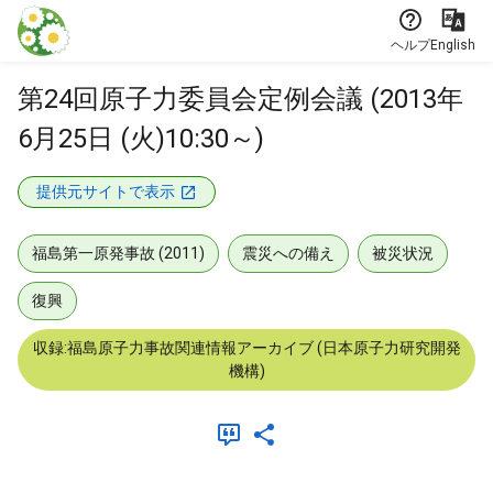
本文に飛ぶ
ヘルプ
English
第24回原子力委員会定例会議 (2013年
6月25日 (火)10:30～)
提供元サイトで表示
福島第一原発事故 (2011)
震災への備え
被災状況
復興
収録:福島原子力事故関連情報アーカイブ (日本原子力研究開発
機構)