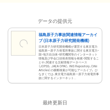
データの提供元
福島原子力事故関連情報アーカイ
ブ (日本原子力研究開発機構)
日本原子力研究開発機構が運営する東京電力
福島第一原子力発電所事故に関する東京電力・
国・地方自治体・研究機関等のインターネット
情報及び学会口頭発表情報を検索・閲覧するこ
とや、関連する文献情報データベース
（JOPSS、 JAEA OPAC、 INIS Repository、CiNii
Articles）の横断検索が可能なアーカイブ。 ひ
なぎくでは、東京電力福島第一原子力発電所事
故に関するインターネット...
最終更新日