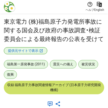
本文に飛ぶ
ヘルプ
English
東京電力 (株)福島原子力発電所事故に
関する国会及び政府の事故調査・検証
委員会による最終報告の公表を受けて
提供元サイトで表示
福島第一原発事故 (2011)
震災への備え
被災状況
復興
収録:福島原子力事故関連情報アーカイブ (日本原子力研究開発
機構)