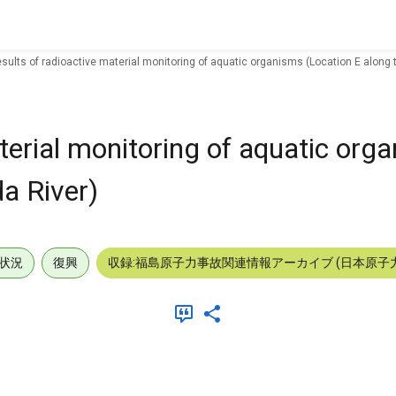
sults of radioactive material monitoring of aquatic organisms (Location E along t
terial monitoring of aquatic org
da River)
状況
復興
収録:福島原子力事故関連情報アーカイブ (日本原子