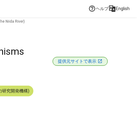
ヘルプ
English
he Niida River)
anisms
提供元サイトで表示
力研究開発機構)