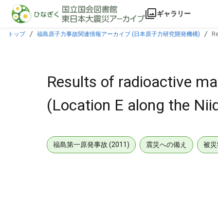
本文に飛ぶ
ギャラリー
トップ
福島原子力事故関連情報アーカイブ (日本原子力研究開発機構)
Re
Results of radioactive ma
(Location E along the Nii
福島第一原発事故 (2011)
震災への備え
被災