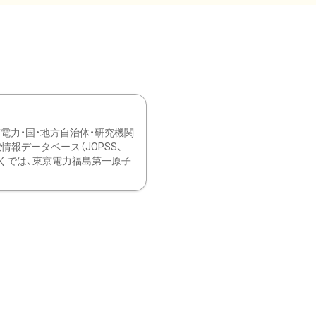
力・国・地方自治体・研究機関
報データベース（JOPSS、
ブ。 ひなぎくでは、東京電力福島第一原子