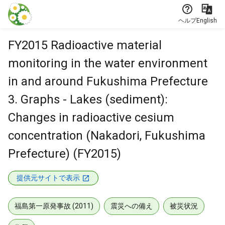
本文に飛ぶ
ヘルプ
English
FY2015 Radioactive material
monitoring in the water environment
in and around Fukushima Prefecture
3. Graphs - Lakes (sediment):
Changes in radioactive cesium
concentration (Nakadori, Fukushima
Prefecture) (FY2015)
提供元サイトで表示
福島第一原発事故 (2011)
震災への備え
被災状況