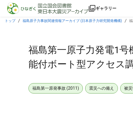
本文に飛ぶ
ギャラリー
トップ
福島原子力事故関連情報アーカイブ (日本原子力研究開発機構)
福
福島第一原子力発電1号
能付ボート型アクセス調査装
福島第一原発事故 (2011)
震災への備え
被災