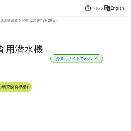
ヘルプ
English
装置を開発 (2019年3月28日)
査用潜水機
提供元サイトで表示
)
力研究開発機構)