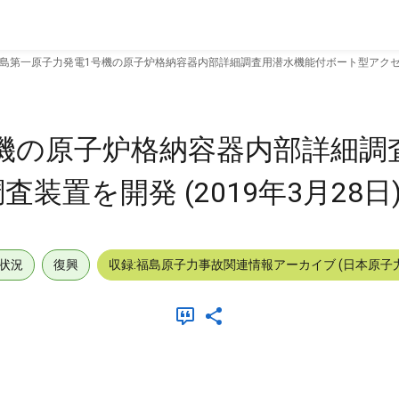
島第一原子力発電1号機の原子炉格納容器内部詳細調査用潜水機能付ボート型アクセス調査
機の原子炉格納容器内部詳細調
置を開発 (2019年3月28日
状況
復興
収録:福島原子力事故関連情報アーカイブ (日本原子