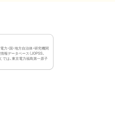
力・国・地方自治体・研究機関
報データベース（JOPSS、
ブ。 ひなぎくでは、東京電力福島第一原子