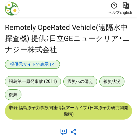
本文に飛ぶ
ヘルプ
English
Remotely OpeRated Vehicle(遠隔水中
探査機) 提供：日立GEニュークリア・エ
ナジー株式会社
提供元サイトで表示
福島第一原発事故 (2011)
震災への備え
被災状況
復興
収録:福島原子力事故関連情報アーカイブ (日本原子力研究開発
機構)