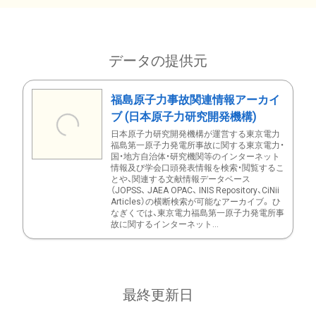
データの提供元
福島原子力事故関連情報アーカイ
ブ (日本原子力研究開発機構)
日本原子力研究開発機構が運営する東京電力
福島第一原子力発電所事故に関する東京電力・
国・地方自治体・研究機関等のインターネット
情報及び学会口頭発表情報を検索・閲覧するこ
とや、関連する文献情報データベース
（JOPSS、 JAEA OPAC、 INIS Repository、CiNii
Articles）の横断検索が可能なアーカイブ。 ひ
なぎくでは、東京電力福島第一原子力発電所事
故に関するインターネット...
最終更新日