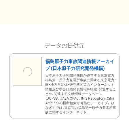
データの提供元
福島原子力事故関連情報アーカイ
ブ (日本原子力研究開発機構)
日本原子力研究開発機構が運営する東京電力
福島第一原子力発電所事故に関する東京電力・
国・地方自治体・研究機関等のインターネット
情報及び学会口頭発表情報を検索・閲覧するこ
とや、関連する文献情報データベース
（JOPSS、 JAEA OPAC、 INIS Repository、CiNii
Articles）の横断検索が可能なアーカイブ。 ひ
なぎくでは、東京電力福島第一原子力発電所事
故に関するインターネット...