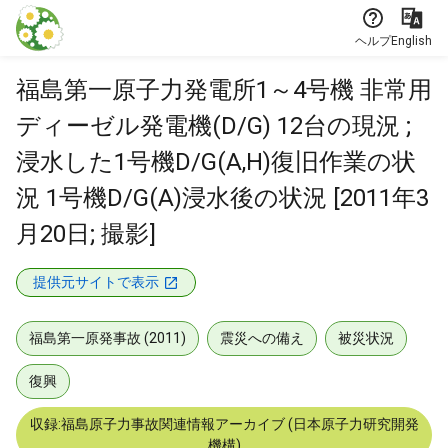
本文に飛ぶ
ヘルプ
English
福島第一原子力発電所1～4号機 非常用
ディーゼル発電機(D/G) 12台の現況 ;
浸水した1号機D/G(A,H)復旧作業の状
況 1号機D/G(A)浸水後の状況 [2011年3
月20日; 撮影]
提供元サイトで表示
福島第一原発事故 (2011)
震災への備え
被災状況
復興
収録:福島原子力事故関連情報アーカイブ (日本原子力研究開発
機構)