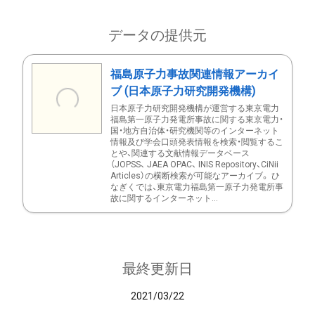
データの提供元
福島原子力事故関連情報アーカイ
ブ (日本原子力研究開発機構)
日本原子力研究開発機構が運営する東京電力
福島第一原子力発電所事故に関する東京電力・
国・地方自治体・研究機関等のインターネット
情報及び学会口頭発表情報を検索・閲覧するこ
とや、関連する文献情報データベース
（JOPSS、 JAEA OPAC、 INIS Repository、CiNii
Articles）の横断検索が可能なアーカイブ。 ひ
なぎくでは、東京電力福島第一原子力発電所事
故に関するインターネット...
最終更新日
2021/03/22