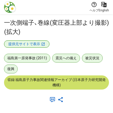
本文に飛ぶ
ヘルプ
English
一次側端子、巻線(変圧器上部より撮影)
(拡大)
提供元サイトで表示
福島第一原発事故 (2011)
震災への備え
被災状況
復興
収録:福島原子力事故関連情報アーカイブ (日本原子力研究開発
機構)