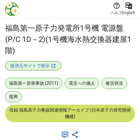
本文に飛ぶ
ヘルプ
English
福島第一原子力発電所1号機 電源盤
(P/C 1D－2)(1号機海水熱交換器建屋1
階)
提供元サイトで表示
福島第一原発事故 (2011)
震災への備え
被災状況
復興
収録:福島原子力事故関連情報アーカイブ (日本原子力研究開発
機構)