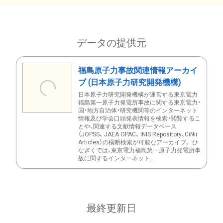
データの提供元
福島原子力事故関連情報アーカイ
ブ (日本原子力研究開発機構)
日本原子力研究開発機構が運営する東京電力
福島第一原子力発電所事故に関する東京電力・
国・地方自治体・研究機関等のインターネット
情報及び学会口頭発表情報を検索・閲覧するこ
とや、関連する文献情報データベース
（JOPSS、 JAEA OPAC、 INIS Repository、CiNii
Articles）の横断検索が可能なアーカイブ。 ひ
なぎくでは、東京電力福島第一原子力発電所事
故に関するインターネット...
最終更新日