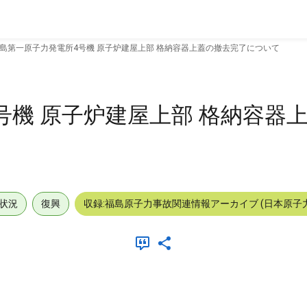
島第一原子力発電所4号機 原子炉建屋上部 格納容器上蓋の撤去完了について
号機 原子炉建屋上部 格納容器
状況
復興
収録:福島原子力事故関連情報アーカイブ (日本原子