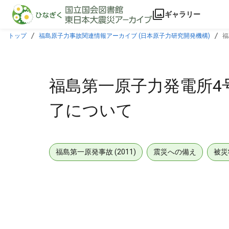
本文に飛ぶ
ギャラリー
トップ
福島原子力事故関連情報アーカイブ (日本原子力研究開発機構)
福
福島第一原子力発電所4
了について
福島第一原発事故 (2011)
震災への備え
被災