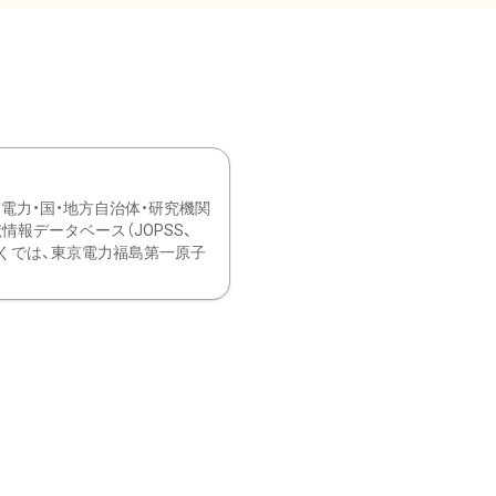
力・国・地方自治体・研究機関
報データベース（JOPSS、
ブ。 ひなぎくでは、東京電力福島第一原子