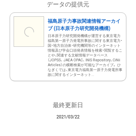
データの提供元
福島原子力事故関連情報アーカイ
ブ (日本原子力研究開発機構)
日本原子力研究開発機構が運営する東京電力
福島第一原子力発電所事故に関する東京電力・
国・地方自治体・研究機関等のインターネット
情報及び学会口頭発表情報を検索・閲覧するこ
とや、関連する文献情報データベース
（JOPSS、 JAEA OPAC、 INIS Repository、CiNii
Articles）の横断検索が可能なアーカイブ。 ひ
なぎくでは、東京電力福島第一原子力発電所事
故に関するインターネット...
最終更新日
2021/03/22