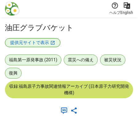
本文に飛ぶ
ヘルプ
English
油圧グラブバケット
提供元サイトで表示
福島第一原発事故 (2011)
震災への備え
被災状況
復興
収録:福島原子力事故関連情報アーカイブ (日本原子力研究開発
機構)