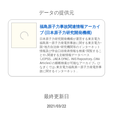
データの提供元
福島原子力事故関連情報アーカイ
ブ (日本原子力研究開発機構)
日本原子力研究開発機構が運営する東京電力
福島第一原子力発電所事故に関する東京電力・
国・地方自治体・研究機関等のインターネット
情報及び学会口頭発表情報を検索・閲覧するこ
とや、関連する文献情報データベース
（JOPSS、 JAEA OPAC、 INIS Repository、CiNii
Articles）の横断検索が可能なアーカイブ。 ひ
なぎくでは、東京電力福島第一原子力発電所事
故に関するインターネット...
最終更新日
2021/03/22