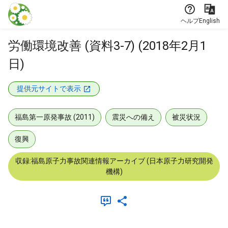
本文に飛ぶ
ヘルプ
English
労働環境改善 (資料3-7) (2018年2月1
日)
提供元サイトで表示
福島第一原発事故 (2011)
震災への備え
被災状況
復興
収録:福島原子力事故関連情報アーカイブ (日本原子力研究開発
機構)