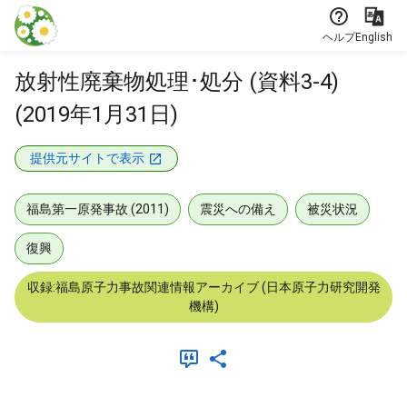
本文に飛ぶ
ヘルプ
English
放射性廃棄物処理･処分 (資料3-4)
(2019年1月31日)
提供元サイトで表示
福島第一原発事故 (2011)
震災への備え
被災状況
復興
収録:福島原子力事故関連情報アーカイブ (日本原子力研究開発
機構)