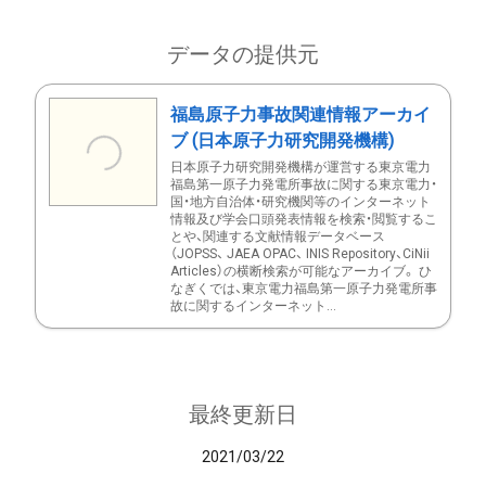
データの提供元
福島原子力事故関連情報アーカイ
ブ (日本原子力研究開発機構)
日本原子力研究開発機構が運営する東京電力
福島第一原子力発電所事故に関する東京電力・
国・地方自治体・研究機関等のインターネット
情報及び学会口頭発表情報を検索・閲覧するこ
とや、関連する文献情報データベース
（JOPSS、 JAEA OPAC、 INIS Repository、CiNii
Articles）の横断検索が可能なアーカイブ。 ひ
なぎくでは、東京電力福島第一原子力発電所事
故に関するインターネット...
最終更新日
2021/03/22