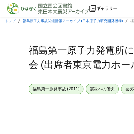
本文に飛ぶ
ギャラリー
トップ
福島原子力事故関連情報アーカイブ (日本原子力研究開発機構)
福
福島第一原子力発電所に
会 (出席者東京電力ホール
福島第一原発事故 (2011)
震災への備え
被災