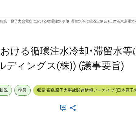
島第一原子力発電所における循環注水冷却・滞留水等に係る定例会 (出席者東京電力ホー
おける循環注水冷却・滞留水等
ディングス(株)) (議事要旨)
状況
復興
収録:福島原子力事故関連情報アーカイブ (日本原子