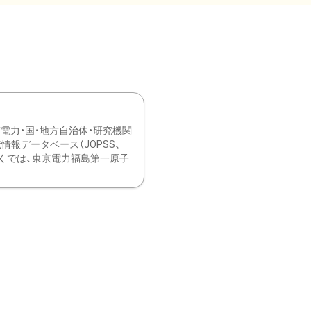
力・国・地方自治体・研究機関
報データベース（JOPSS、
ブ。 ひなぎくでは、東京電力福島第一原子