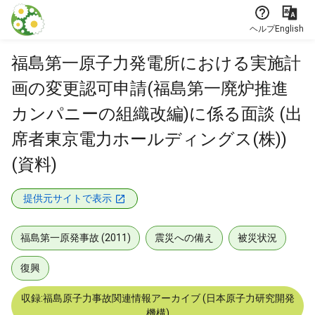
本文に飛ぶ
ヘルプ
English
福島第一原子力発電所における実施計
画の変更認可申請(福島第一廃炉推進
カンパニーの組織改編)に係る面談 (出
席者東京電力ホールディングス(株))
(資料)
提供元サイトで表示
福島第一原発事故 (2011)
震災への備え
被災状況
復興
収録:福島原子力事故関連情報アーカイブ (日本原子力研究開発
機構)