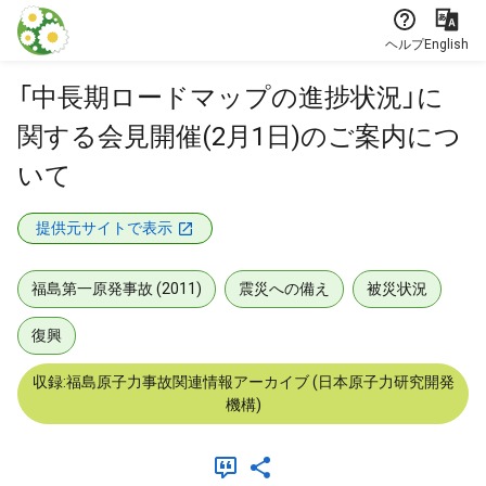
本文に飛ぶ
ヘルプ
English
「中長期ロードマップの進捗状況」に
関する会見開催(2月1日)のご案内につ
いて
提供元サイトで表示
福島第一原発事故 (2011)
震災への備え
被災状況
復興
収録:福島原子力事故関連情報アーカイブ (日本原子力研究開発
機構)