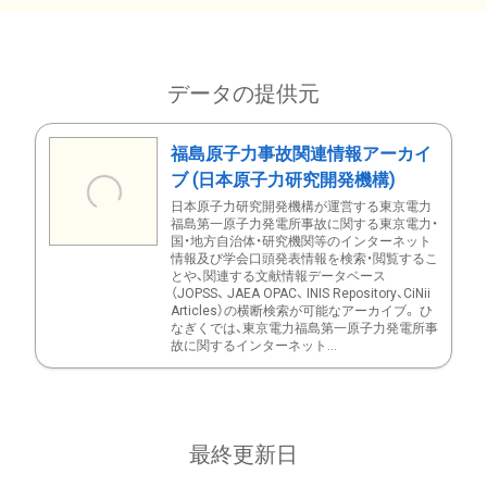
データの提供元
福島原子力事故関連情報アーカイ
ブ (日本原子力研究開発機構)
日本原子力研究開発機構が運営する東京電力
福島第一原子力発電所事故に関する東京電力・
国・地方自治体・研究機関等のインターネット
情報及び学会口頭発表情報を検索・閲覧するこ
とや、関連する文献情報データベース
（JOPSS、 JAEA OPAC、 INIS Repository、CiNii
Articles）の横断検索が可能なアーカイブ。 ひ
なぎくでは、東京電力福島第一原子力発電所事
故に関するインターネット...
最終更新日