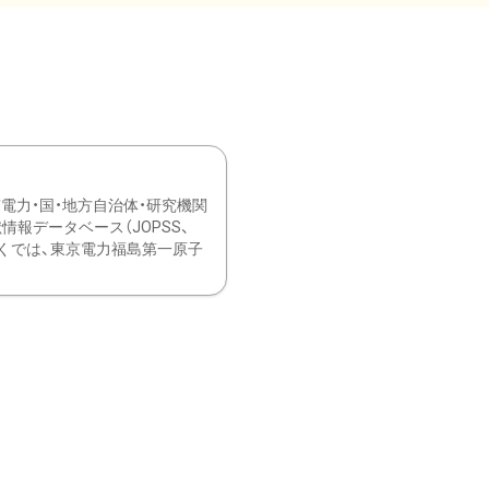
力・国・地方自治体・研究機関
報データベース（JOPSS、
ブ。 ひなぎくでは、東京電力福島第一原子