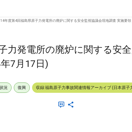
014年度第4回福島県原子力発電所の廃炉に関する安全監視協議会現地調査 実施要領 (2
県原子力発電所の廃炉に関する安
年7月17日)
状況
復興
収録:福島原子力事故関連情報アーカイブ (日本原子