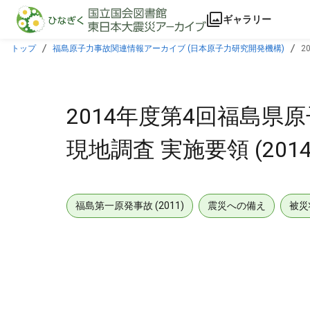
本文に飛ぶ
ギャラリー
トップ
福島原子力事故関連情報アーカイブ (日本原子力研究開発機構)
2
2014年度第4回福島
現地調査 実施要領 (2014
福島第一原発事故 (2011)
震災への備え
被災