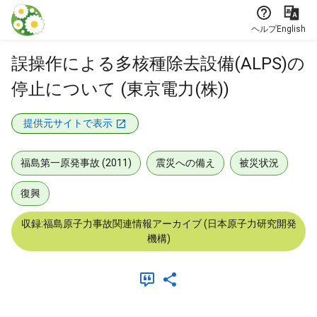
本文に飛ぶ
ヘルプ
English
誤操作による多核種除去設備(ALPS)の
停止について (東京電力(株))
提供元サイトで表示
福島第一原発事故 (2011)
震災への備え
被災状況
復興
収録:福島原子力事故関連情報アーカイブ (日本原子力研究開発
機構)