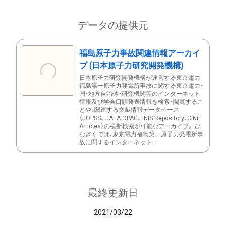
データの提供元
福島原子力事故関連情報アーカイ
ブ (日本原子力研究開発機構)
日本原子力研究開発機構が運営する東京電力
福島第一原子力発電所事故に関する東京電力・
国・地方自治体・研究機関等のインターネット
情報及び学会口頭発表情報を検索・閲覧するこ
とや、関連する文献情報データベース
（JOPSS、 JAEA OPAC、 INIS Repository、CiNii
Articles）の横断検索が可能なアーカイブ。 ひ
なぎくでは、東京電力福島第一原子力発電所事
故に関するインターネット...
最終更新日
2021/03/22