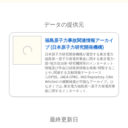
データの提供元
福島原子力事故関連情報アーカイ
ブ (日本原子力研究開発機構)
日本原子力研究開発機構が運営する東京電力
福島第一原子力発電所事故に関する東京電力・
国・地方自治体・研究機関等のインターネット
情報及び学会口頭発表情報を検索・閲覧するこ
とや、関連する文献情報データベース
（JOPSS、 JAEA OPAC、 INIS Repository、CiNii
Articles）の横断検索が可能なアーカイブ。 ひ
なぎくでは、東京電力福島第一原子力発電所事
故に関するインターネット...
最終更新日