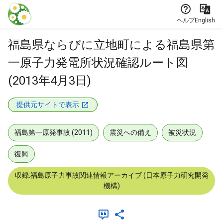
本文に飛ぶ
ヘルプ
English
福島県ならびに立地町による福島県第
一原子力発電所状況確認ルート図
(2013年4月3日)
提供元サイトで表示
福島第一原発事故 (2011)
震災への備え
被災状況
復興
収録:福島原子力事故関連情報アーカイブ (日本原子力研究開発
機構)