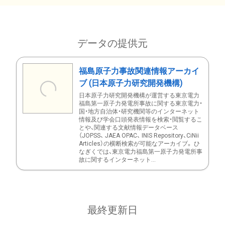
データの提供元
福島原子力事故関連情報アーカイ
ブ (日本原子力研究開発機構)
日本原子力研究開発機構が運営する東京電力
福島第一原子力発電所事故に関する東京電力・
国・地方自治体・研究機関等のインターネット
情報及び学会口頭発表情報を検索・閲覧するこ
とや、関連する文献情報データベース
（JOPSS、 JAEA OPAC、 INIS Repository、CiNii
Articles）の横断検索が可能なアーカイブ。 ひ
なぎくでは、東京電力福島第一原子力発電所事
故に関するインターネット...
最終更新日