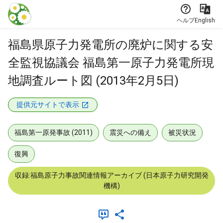
本文に飛ぶ
ヘルプ
English
福島県原子力発電所の廃炉に関する安
全監視協議会 福島第一原子力発電所現
地調査ルート図 (2013年2月5日)
提供元サイトで表示
福島第一原発事故 (2011)
震災への備え
被災状況
復興
収録:福島原子力事故関連情報アーカイブ (日本原子力研究開発
機構)